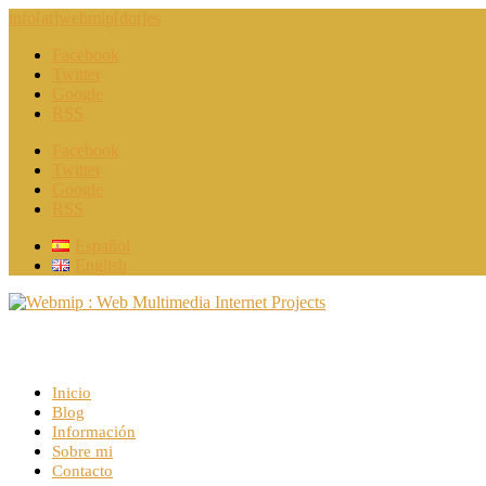
info[at]webmip[dot]es
Facebook
Twitter
Google
RSS
Facebook
Twitter
Google
RSS
Español
English
Inicio
Blog
Información
Sobre mi
Contacto